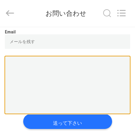
供
給
お問い合わせ
者.
Copyright
©
2015
-
家
Email
2025
YOUNG
STAR
へ
MOTOR
CO.,LTD..
All
Rights
Reserved.
製
品
わ
た
し
送って下さい