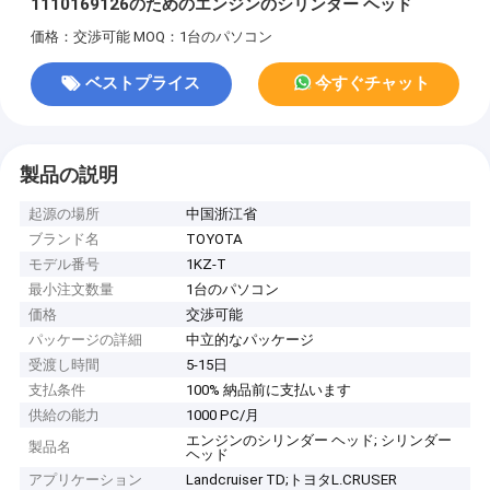
1110169126のためのエンジンのシリンダー ヘッド
価格：交渉可能
MOQ：1台のパソコン
ベストプライス
今すぐチャット
製品の説明
起源の場所
中国浙江省
ブランド名
TOYOTA
モデル番号
1KZ-T
最小注文数量
1台のパソコン
価格
交渉可能
パッケージの詳細
中立的なパッケージ
受渡し時間
5-15日
支払条件
100% 納品前に支払います
供給の能力
1000 PC/月
エンジンのシリンダー ヘッド; シリンダー
製品名
ヘッド
アプリケーション
Landcruiser TD;トヨタL.CRUSER