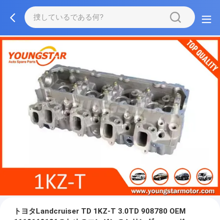
トヨタLandcruiser TD 1KZ-T 3.0TD 908780 OEM