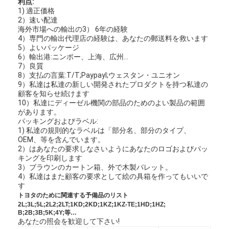
利点:
1) 適正価格
2）速い配達
海外市場への輸出の3） 6年の経験
4）専門の輸出代理店の経験は、あなたの郵送料を救います
5）よいパッケージ
6）輸出港:ニンポー、上海、広州…
7）良質
8）支払の言葉:T/T;Paypayl;ウェスタン・ユニオン
9）私達は私達の新しい開発されたプロダクトを持つ私達の
顧客を知らせ続けます
10）私達にディーゼル機関の部品のためのよい製品の範囲
があります。
パッキングおよびラベル:
1) 私達の規則的なラベルは「部分名、部分のタイプ、
OEM、等を含んでいます。
2）はあなたの要求しなさいようにあなたのロゴおよびパッ
キングを印刷します
3）ブラウンのカートン箱、外で木製パレット。
4）私達はまた顧客の要求として絵の具箱を作ってもいいで
す
トヨタのために関連する予備品のリスト
2L;3L;5L;2L2;2LT;1KD;2KD;1KZ;1KZ-TE;1HD;1HZ;
B;2B;3B;5K;4Y;等…
あなたの照会を歓迎して下さい!