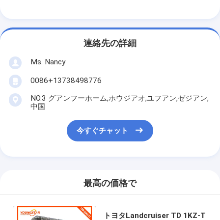
エンジンのカムシャフト
エンジン連接棒
連絡先の詳細
エンジンのコントロール・アーム
Ms. Nancy
車のエンジン弁
0086+13738498776
シリンダー ヘッド修理
NO.3 グアンフーホーム,ホウジアオ,ユフアン,ゼジアン,
中国
クランク軸の滑車
今すぐチャット
シリンダー ヘッドのガスケット
自動車ターボチャー ジャー
車のステアリング ポンプ
最高の価格で
自動車用機関の部品
トヨタLandcruiser TD 1KZ-T