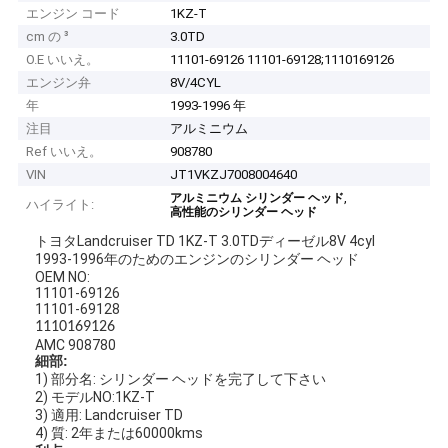
エンジン コード
1KZ-T
cm の ³
3.0TD
O.E いいえ。
11101-69126 11101-69128;1110169126
エンジン弁
8V/4CYL
年
1993-1996 年
注目
アルミニウム
Ref いいえ。
908780
VIN
JT1VKZJ7008004640
,
アルミニウム シリンダー ヘッド
ハイライト:
高性能のシリンダー ヘッド
トヨタLandcruiser TD 1KZ-T 3.0TDディーゼル8V 4cyl
1993-1996年のためのエンジンのシリンダー ヘッド
OEM NO:
11101-69126
11101-69128
1110169126
AMC 908780
細部:
1) 部分名: シリンダー ヘッドを完了して下さい
2) モデルNO:1KZ-T
3) 適用: Landcruiser TD
4) 質: 2年または60000kms