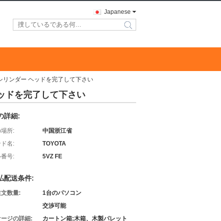
Japanese
search
 のためのシリンダー ヘッドを完了して下さい
ダー ヘッドを完了して下さい
の詳細:
場所:
中国浙江省
ド名:
TOYOTA
番号:
5VZ FE
払配送条件:
文数量:
1台のパソコン
交渉可能
ージの詳細:
カートン箱;木箱、木製パレット