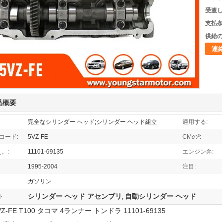
受渡し
支払条
供給の
連
品概要
完全なシリンダー ヘッド;シリンダー ヘッド組立
適用する:
コード:
5VZ-FE
CMの³:
え。:
11101-69135
エンジン弁:
1995-2004
注目:
ガソリン
シリンダー ヘッド アセンブリ
自動シリンダー ヘッド
:
,
Z-FE T100 タコマ 4ランナー トンドラ 11101-69135