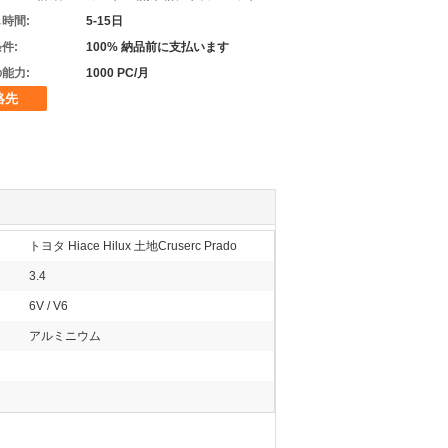
時間:
5-15日
件:
100% 納品前に支払います
能力:
1000 PC/月
絡先
トヨタ Hiace Hilux 土地Cruserc Prado
3.4
6V / V6
アルミニウム