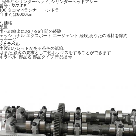
名: 完全なシリンダーヘッド; シリンダーヘッドアシー
号 : 5VZ-FE
:T100 タコマ 4ランナー トンドラ
 2年または6000km
的な価格
な配達
外市場への輸出における6年間の経験
ロフェッショナル エクスポート エージェント 経験,あなたの送料を節約
パッケージ
ジとラベル
には木製のパレットがある茶色の紙箱.
たちはまた,顧客の要求として色ボックスをすることができます
ーキラベル: 部品名 部品タイプ 部品番号