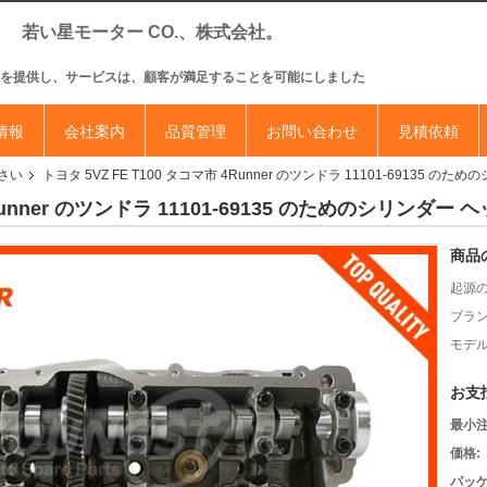
若い星モーター CO.、株式会社。
を提供し、サービスは、顧客が満足することを可能にしました
情報
会社案内
品質管理
お問い合わせ
見積依頼
さい
トヨタ 5VZ FE T100 タコマ市 4Runner のツンドラ 11101-69135
 4Runner のツンドラ 11101-69135 のためのシリン
商品
起源の
ブラン
モデル
お支
最小注
価格:
パッケ