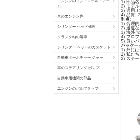
エンジンのコントロール・アー
1) 部品
2) モデル番
ム
3) 適用
4) 品質:
車のエンジン弁
利点
:
1) 合理
シリンダー ヘッド修理
2) 迅速
3) 海
4) プ
クランク軸の滑車
5) 良い
パッケー
シリンダー ヘッドのガスケット
1) 外
2) 私
自動車ターボチャー ジャー
3) ステ
車のステアリング ポンプ
自動車用機関の部品
エンジンのバルブタップ