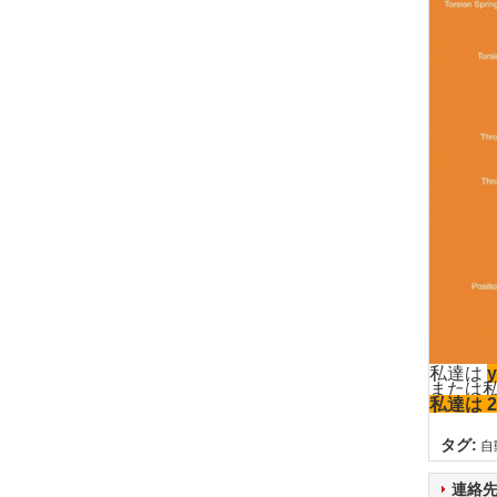
私達は
y
または私達
私達は 
タグ:
自
連絡