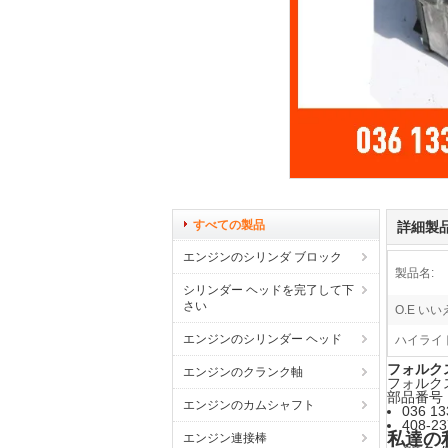
すべての製品
詳細製
エンジンのシリンダ ブロック
製品名:
シリンダー ヘッドを完了して下
さい
O.E いい
エンジンのシリンダー ヘッド
ハイライト
フォルクスワ
エンジンのクランク軸
フォルク
部品番号
エンジンのカムシャフト
036 13
408-23
私達の
エンジン連接棒