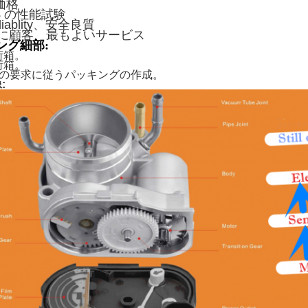
価格
% の性能試験
eliablity、安全良質
に顧客、最もよいサービス
ング細部:
荷箱。
荷箱。
客の要求に従うパッキングの作成。
: