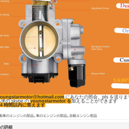
oungstarmotor@hotmail.com
にあなたの照会、pls を送り
の skype の
youngstarmotor を
加えることができます
24 時間以内に答えます
,
,
動車のエンジンの部品
車のエンジンの部品
自動エンジン部品
先の詳細