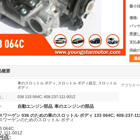
最小注
価格:
パッケ
受渡し
支払条
供給の
連
品概要
車のスロットル ボディ; スロットル ボディ組立; スロットル
アプリケー
ボディ
え。:
036 133 064C; 408-237-111-001Z
自動エンジン部品
車のエンジンの部品
:
,
ーゲン 036 のための車のスロットル ボディ 133 064C; 408-237-111
スワーゲンのためのスロットル ボディ
3 064C;
7-111-001Z
利点: