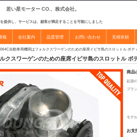
若い星モーター CO.、株式会社。
を提供し、サービスは、顧客が満足することを可能にしました
情報
会社案内
品質管理
お問い合わせ
見積依頼
133 064C自動車用機関はフォルクスワーゲンのための座席イビサ島のスロットル ボ
関はフォルクスワーゲンのための座席イビサ島のスロットル 
商品
起源の
ブラン
モデル
お支