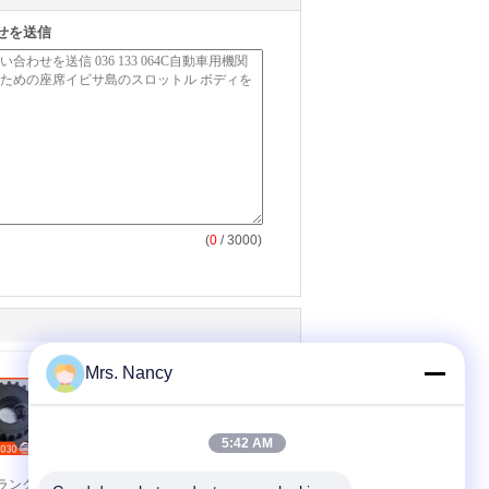
せを送信
(
0
/ 3000)
Mrs. Nancy
5:42 AM
クランクシャフ
96352740 クランクシ