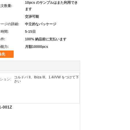
10pcs のサンプルはまた利用でき
文数量:
ます
交渉可能
ージの詳細:
中立的なパッケージ
時間:
5-15日
件:
100% 納品前に支払います
能力:
月額10000pcs
絡先
コルドバ II、Ibiza III、1.4i/VW をつけて下
ション:
さい
-001Z