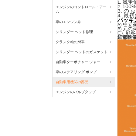
競争
1.
100
2.
エンジンのコントロール・アー
3.
の r
ム
4.
最初
パッキ
車のエンジン弁
中立
A)
元の
B)
シリンダー ヘッド修理
C）顧
細部映像
クランク軸の滑車
シリンダー ヘッドのガスケット
自動車ターボチャー ジャー
車のステアリング ポンプ
自動車用機関の部品
エンジンのバルブタップ